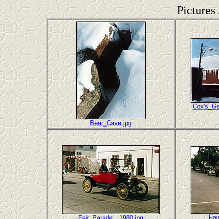
Pictures
Cox's_Ge
Bear_Cave.jpg
Fai
Fair_Parade__1980.jpg