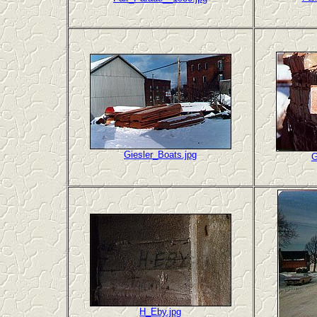
Giesler_Boats.jpg
G
H_Eby.jpg