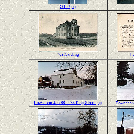
O.P.P.jpg
PostCard.jpg
Po
Powassan Jan 88 - 255 King Street.jpg
Powassan J